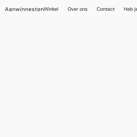
Aanwinnesten
Winkel
Over ons
Contact
Heb j