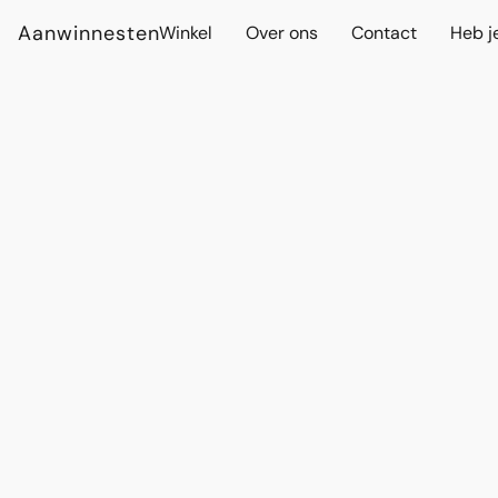
Aanwinnesten
Winkel
Over ons
Contact
Heb j